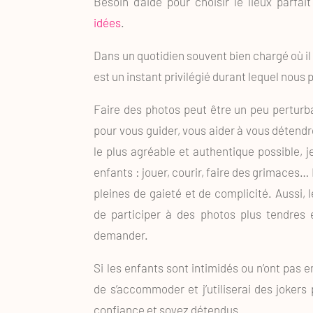
Besoin d’aide pour choisir le lieux parfa
idées
.
Dans un quotidien souvent bien chargé où i
est un instant privilégié durant lequel nous
Faire des photos peut être un peu perturba
pour vous guider, vous aider à vous détendr
le plus agréable et authentique possible, 
enfants : jouer, courir, faire des grimaces
pleines de gaieté et de complicité. Aussi,
de participer à des photos plus tendres 
demander.
Si les enfants sont intimidés ou n’ont pas en
de s’accommoder et j’utiliserai des jokers 
confiance et soyez détendus.