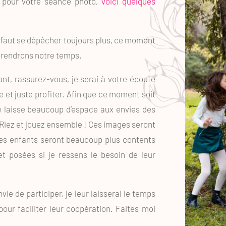
it pour votre séance photo,
voici quelques
l faut se dépêcher toujours plus, ce moment
 prendrons notre temps.
nt, rassurez-vous, je serai à votre écoute
e et juste profiter. Afin que ce moment soit
je laisse beaucoup d’espace aux envies des
… Riez et jouez ensemble ! Ces images seront
 les enfants seront beaucoup plus contents
et posées si je ressens le besoin de leur
vie de participer, je leur laisserai le temps
pour faciliter leur coopération. Faites moi