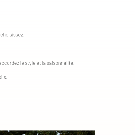
 choisissez.
cordez le style et la saisonnalité.
ils.