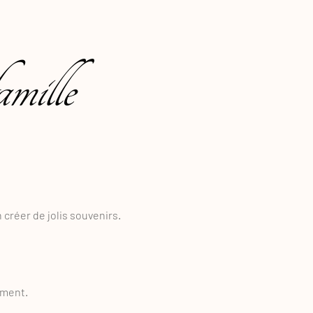
amille
 créer de jolis souvenirs.
oment.