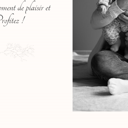
oment de plaisir et
rofitez !